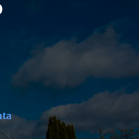
O
nta