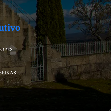
utivo
LOPES
SEIXAS