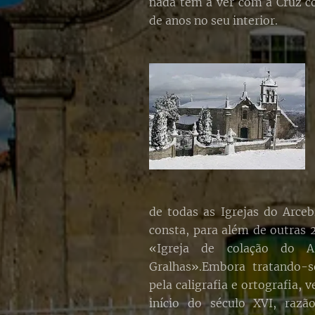
nada tem a ver com a Cruz c
de anos no seu interior.
de todas as Igrejas do Arce
consta, para além de outras 2
«Igreja de colação do A
Gralhas».Embora tratando-
pela caligrafia e ortografia, 
início do século XVI, razã