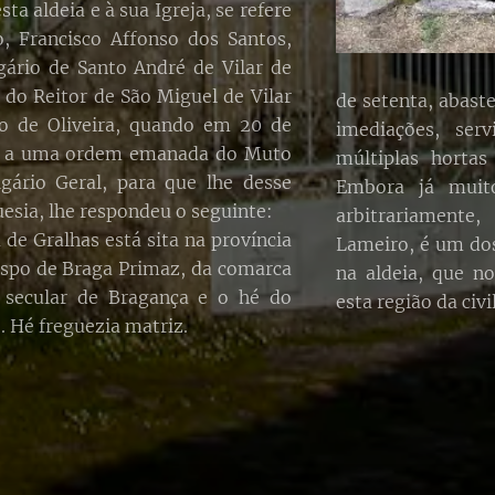
ta aldeia e à sua Igreja, se refere
, Francisco Affonso dos Santos,
ário de Santo André de Vilar de
 do Reitor de São Miguel de Vilar
de setenta, abast
to de Oliveira, quando em 20 de
imediações, se
ta a uma ordem emanada do Muto
múltiplas hortas
gário Geral, para que lhe desse
Embora já muito
uesia, lhe respondeu o seguinte:
arbitrariament
 de Gralhas está sita na província
Lameiro, é um dos
ispo de Braga Primaz, da comarca
na aldeia, que n
o secular de Bragança e o hé do
esta região da civi
. Hé freguezia matriz.