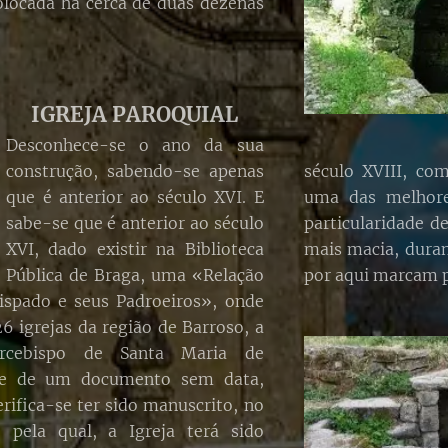
olocada há cerca de duas dezenas
IGREJA PAROQUIAL
Desconhece-se o ano da sua
construção, sabendo-se apenas
século XVIII, com
que é anterior ao século XVI. E
uma das melhore
sabe-se que é anterior ao século
particularidade d
XVI, dado existir na Biblioteca
mais macia, duran
Pública de Braga, uma «Relação
por aqui marcam 
bispado e seus Padroeiros», onde
6 igrejas da região de Barroso, a
rcebispo de Santa Maria de
se de um documento sem data,
verifica-se ter sido manuscrito, no
o pela qual, a Igreja terá sido