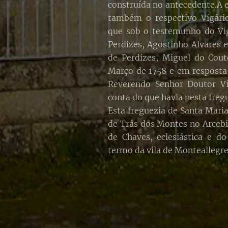
construída no antecedente.A es
também o respectivo Vigário
que sob o testemunho do Vig
Perdizes, Agostinho Alvares e
de Perdizes, Miguel do Cou
Março de 1758 e em respos
Reverendo Senhor Doutor Vi
conta do que havia nesta freg
Esta freguezia de Santa Maria
de Trás dos Montes no Arceb
de Chaves, eclesiástica e d
termo da vila de Monteallegre