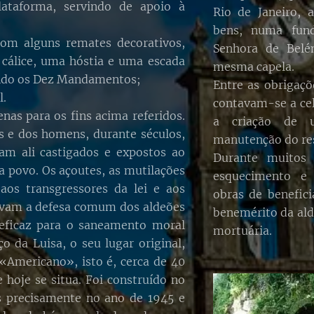
ataforma, servindo de apoio à
Rio de Janeiro, 
bens, numa fun
com alguns remates decorativos,
Senhora de Belé
 cálice, uma hóstia e uma escada
mesma capela.
ndo os Dez Mandamentos;
Entre as obrigaçõ
l.
contavam-se a cel
enas para os fins acima referidos.
a criação de 
s e dos homens, durante séculos,
manutenção do re
ram ali castigados e expostos ao
Durante muitos 
da povo. Os açoutes, as mutilações
esquecimento e
 aos transgressores da lei e aos
obras de benefic
avam a defesa comum dos aldeões
benemérito da ald
eficaz para o saneamento moral
mortuária.
o da Luisa, o seu lugar original,
«Americano», isto é, cerca de 40
 hoje se situa. Foi construído no
 precisamente no ano de 1945 e